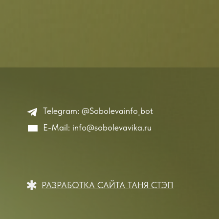
Telegram: @Sobolevainfo_bot
E-Mail: info@sobolevavika.ru
✱
РАЗРАБОТКА САЙТА ТАНЯ СТЭП
На тариф ПРЕМИУМ можно
попасть только после