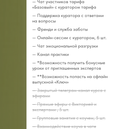
— Чат участников тарифа
«Базовый» с куратором тарифа
— Поддержка куратора с ответами
на вопросы
— Френди и служба заботы
— Онлайн-сессии с куратором, 6 шт.
— Чат эмоциональной разгрузки
— Канал практики
— *Возможность получить бонусные
уроки от приглашенных экспертов
— **Возможность попасть на офлайн
выпускной «Ключ»
— Закрытый телеграм-канал курса с
эфирами
— Прямые эфиры с Викторией и
экспертами , 5 шт.
— Групповые занятия с коучем, 5 шт.
— Взаимодействие коуча в чате