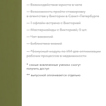
— Взаимодействие юриста в чате
— Возможность пройти стажировку
в агентстве у Виктории в Санкт-Петербурге
— 1 офлайн-встреча с Викторией
— Мастермайнды с Викторией, 5 шт.
— Чат вакансий
— Библиотека знаний
— *Бонусный модуль по ИИ для оптимизации
рабочих процессов в недвижимости
* самые вовлеченные ученики смогут
получить доступ
** выпускной оплачивается отдельно