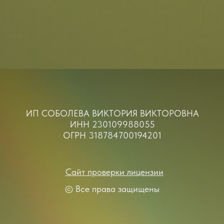
ИП СОБОЛЕВА ВИКТОРИЯ ВИКТОРОВНА
ИНН 230109988055
ОГРН 318784700194201
Сайт проверки лицензии
— Личный чат c Викторией Соболевой
© Все права защищены
— Служба заботы
— Индивидуальные сессии с коучем, 3 шт.