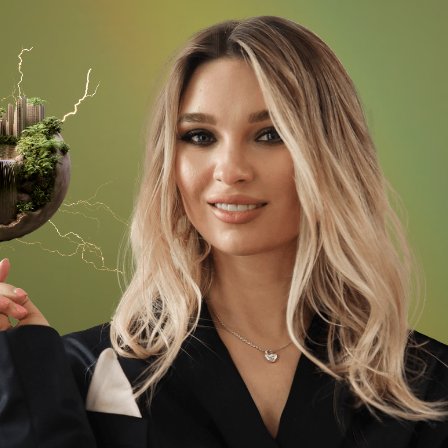
— Построение индивидуальной стратегии
под ваш запрос
— Чат эмоциональной разгрузки
— Ассистент курса, который
координирует обучение
— Офлайн выпускной «Ключ»
имости
— Закрытый телеграм канал
уже
курса с эфирами
 хочет
— Прямые эфиры с Викторией
знес
и экспертами, 5 шт.
—Бонусные уроки от приглашенных экспертов
— 1 оффлайн встреча с Викторией
— Мастермайнды с Викторией и
экспертами, 5 шт.
— Бонусный модуль по ИИ для оптимизации
рабочих процессов процессов в
недвижимости