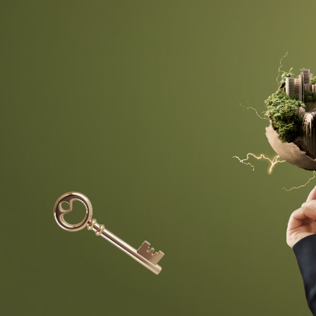
ПРЕМИУМ
МЕСТ: 20
Для действующих экспертов в недвиж
(рантье, брокер, флиппер и т. д.), кто 
зарабатывает от 300.000 руб. в мес. и
увеличить доход и масштабировать би
— 8 основных модулей, 49 уроков
— Дополнительные материалы: таблицы,
шаблоны, чек-листы и т.д, 42+ шт.
— 12-и мес. доступ после окончания
— Закрытая платформа обучения