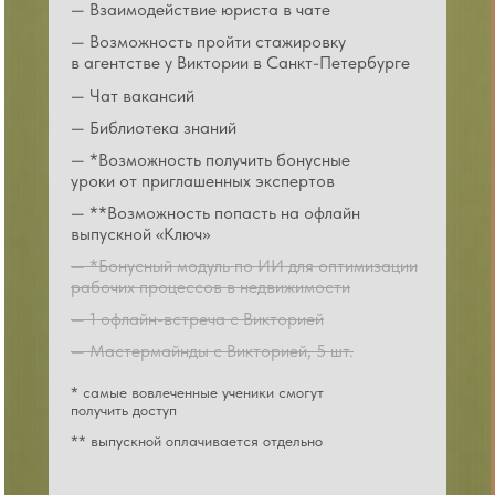
— Взаимодействие юриста в чате
— Возможность пройти стажировку
в агентстве у Виктории в Санкт-Петербурге
— Чат вакансий
— Библиотека знаний
— *Возможность получить бонусные
уроки от приглашенных экспертов
— **Возможность попасть на офлайн
выпускной «Ключ»
— *Бонусный модуль по ИИ для оптимизации
рабочих процессов в недвижимости
— 1 офлайн-встреча с Викторией
— Мастермайнды с Викторией, 5 шт.
* самые вовлеченные ученики смогут
получить доступ
** выпускной оплачивается отдельно